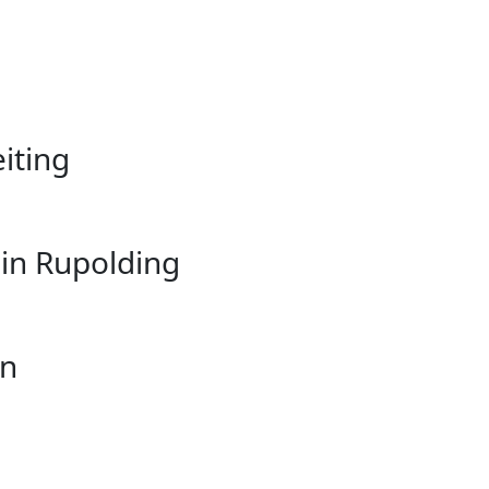
iting
 in Rupolding
en