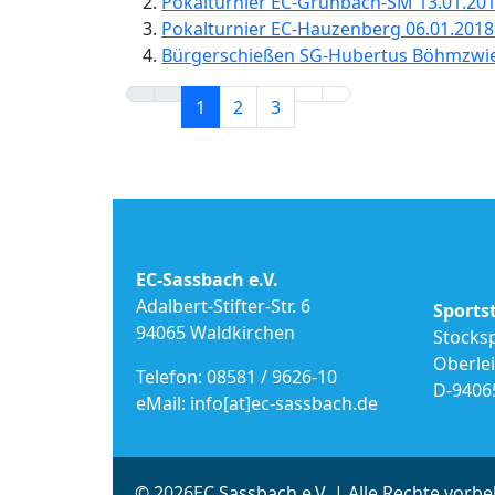
Pokalturnier EC-Grünbach-SM 13.01.201
Pokalturnier EC-Hauzenberg 06.01.2018
Bürgerschießen SG-Hubertus Böhmzwies
1
2
3
EC-Sassbach e.V.
Adalbert-Stifter-Str. 6
Sports
94065 Waldkirchen
Stocks
Oberle
Telefon: 08581 / 9626-10
D-9406
eMail: info[at]ec-sassbach.de
© 2026EC Sassbach e.V. | Alle Rechte vorbe