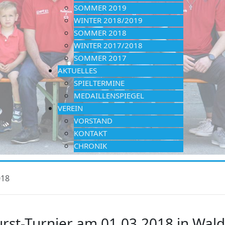
SOMMER 2019
WINTER 2018/2019
SOMMER 2018
WINTER 2017/2018
SOMMER 2017
AKTUELLES
SPIELTERMINE
MEDAILLENSPIEGEL
VEREIN
VORSTAND
KONTAKT
CHRONIK
018
rst-Turnier am 01.03.2018 in Wald