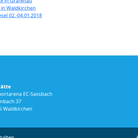
8 in Grafenau
 in Waldkirchen
el 02.-04.01.2018
tätte
portarena EC-Sassbach
inbach 37
5 Waldkirchen
halten.