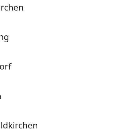
irchen
ung
orf
n
ldkirchen