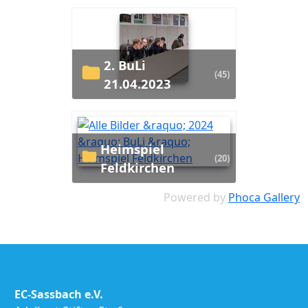
2. BuLi
(45)
21.04.2023
Heimspiel
(20)
Feldkirchen
Powered by
Phoca Gallery
EC-Sassbach e.V.