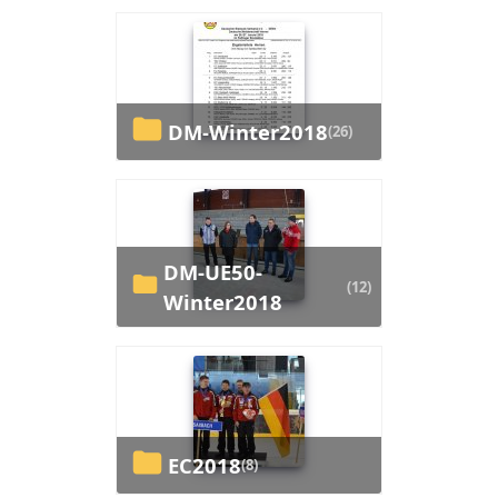
DM-Winter2018
(26)
DM-UE50-
(12)
Winter2018
EC2018
(8)