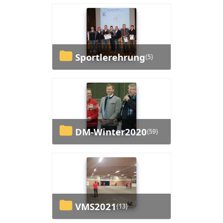
Sportlerehrung
(5)
DM-Winter2020
(59)
VMS2021
(13)