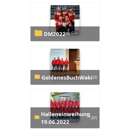
DM2022
(4)
GoldenesBuchWaki
(3)
Halleneinweihung
(37)
19.06.2022