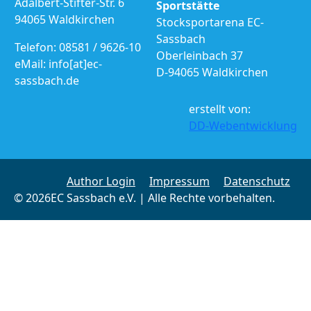
Adalbert-Stifter-Str. 6
Sportstätte
94065 Waldkirchen
Stocksportarena EC-
Sassbach
Telefon: 08581 / 9626-10
Oberleinbach 37
eMail: info[at]ec-
D-94065 Waldkirchen
sassbach.de
erstellt von:
DD-Webentwicklung
Author Login
Impressum
Datenschutz
© 2026EC Sassbach e.V. | Alle Rechte vorbehalten.