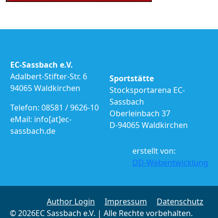
EC-Sassbach e.V.
Adalbert-Stifter-Str. 6
Sportstätte
94065 Waldkirchen
Stocksportarena EC-
Sassbach
Telefon: 08581 / 9626-10
Oberleinbach 37
eMail: info[at]ec-
D-94065 Waldkirchen
sassbach.de
erstellt von:
DD-Webentwicklung
Author Login
Impressum
Datenschutz
© 2026EC Sassbach e.V. | Alle Rechte vorbehalten.