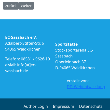
Vorheriger Beitrag: Pokalturnier Spiegelau 22.02.2020
Nächster Beitrag: 2. Bundesliga RR Buchloe 02.02.202
Zurück
Weiter
EC-Sassbach e.V.
Adalbert-Stifter-Str. 6
Sportstätte
94065 Waldkirchen
Stocksportarena EC-
Sassbach
Telefon: 08581 / 9626-10
Oberleinbach 37
eMail: info[at]ec-
D-94065 Waldkirchen
sassbach.de
erstellt von:
DD-Webentwicklung
Author Login
Impressum
Datenschutz