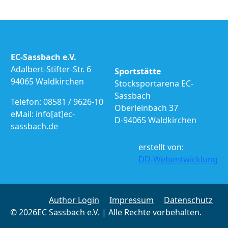
EC-Sassbach e.V.
Adalbert-Stifter-Str. 6
Sportstätte
94065 Waldkirchen
Stocksportarena EC-
Sassbach
Telefon: 08581 / 9626-10
Oberleinbach 37
eMail: info[at]ec-
D-94065 Waldkirchen
sassbach.de
erstellt von:
DD-Webentwicklung
Author Login
Impressum
Datenschutz
© 2026EC Sassbach e.V. | Alle Rechte vorbehalten.