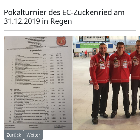
Pokalturnier des EC-Zuckenried am
31.12.2019 in Regen
Vorheriger Beitrag: Pokalturnier EC-Sondorf 04.01.2020
Nächster Beitrag: Pokalturnier EC-Welchenberg 29.12
Zurück
Weiter