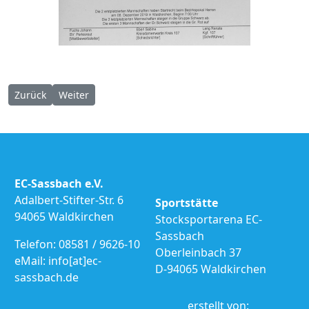
Vorheriger Beitrag: Kreispokal Senioren 30.11.2019
Nächster Beitrag: Sparkassenpokal 16.11.2019
Zurück
Weiter
EC-Sassbach e.V.
Adalbert-Stifter-Str. 6
Sportstätte
94065 Waldkirchen
Stocksportarena EC-
Sassbach
Telefon: 08581 / 9626-10
Oberleinbach 37
eMail: info[at]ec-
D-94065 Waldkirchen
sassbach.de
erstellt von: