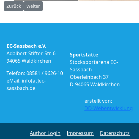
Vorheriger Beitrag: Weißwurstturnier 2019
Nächster Beitrag: Deutsche Meisterschaft Mixed
Zurück
Weiter
EC-Sassbach e.V.
Adalbert-Stifter-Str. 6
Sportstätte
94065 Waldkirchen
Stocksportarena EC-
Sassbach
Telefon: 08581 / 9626-10
Oberleinbach 37
eMail: info[at]ec-
D-94065 Waldkirchen
sassbach.de
erstellt von:
DD-Webentwicklung
Author Login
Impressum
Datenschutz