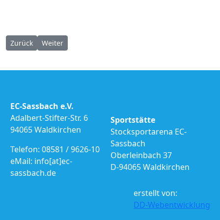
Vorheriger Beitrag: Turnier Oberkümmerung 27.08.2022
Nächster Beitrag: Turniere Altreichenau 08.2022
Zurück
Weiter
EC-Sassbach e.V.
Adalbert-Stifter-Str. 6
Sportstätte
94065 Waldkirchen
Stocksportarena EC-
Sassbach
Telefon: 08581 / 9626-10
Oberleinbach 37
eMail: info[at]ec-
D-94065 Waldkirchen
sassbach.de
erstellt von:
DD-Webentwicklung