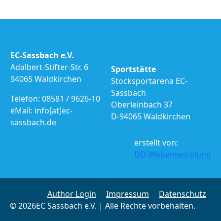
EC-Sassbach e.V.
Adalbert-Stifter-Str. 6
Sportstätte
94065 Waldkirchen
Stocksportarena EC-
Sassbach
Telefon: 08581 / 9626-10
Oberleinbach 37
eMail: info[at]ec-
D-94065 Waldkirchen
sassbach.de
erstellt von:
DD-Webentwicklung
Author Login
Impressum
Datenschutz
© 2026EC Sassbach e.V. | Alle Rechte vorbehalten.