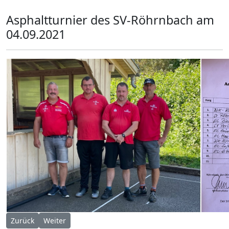
Asphaltturnier des SV-Röhrnbach am
04.09.2021
Vorheriger Beitrag: Herrenturnier Windberg 04.09.2021
Nächster Beitrag: Solopyramide 2020/2021
Zurück
Weiter