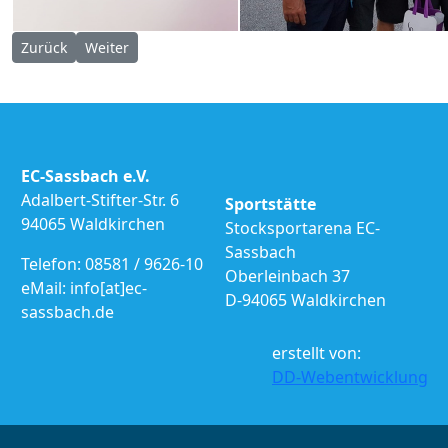
Vorheriger Beitrag: Pokalturnier Altenfelden 24.08.2019
Nächster Beitrag: Pokalturnier DJK-EC Fürsteneck 17.
Zurück
Weiter
EC-Sassbach e.V.
Adalbert-Stifter-Str. 6
Sportstätte
94065 Waldkirchen
Stocksportarena EC-
Sassbach
Telefon: 08581 / 9626-10
Oberleinbach 37
eMail: info[at]ec-
D-94065 Waldkirchen
sassbach.de
erstellt von:
DD-Webentwicklung