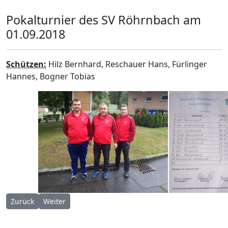
Pokalturnier des SV Röhrnbach am
01.09.2018
Schützen:
Hilz Bernhard, Reschauer Hans, Fürlinger
Hannes, Bogner Tobias
Vorheriger Beitrag: Pokalturnier Boehmzwiesel 29.09.2018
Nächster Beitrag: Mixed SV Gramastetten 01.09.2018
Zurück
Weiter