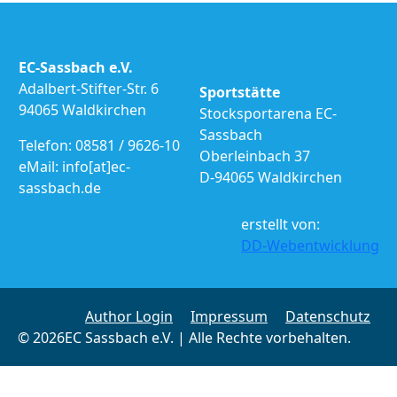
EC-Sassbach e.V.
Adalbert-Stifter-Str. 6
Sportstätte
94065 Waldkirchen
Stocksportarena EC-
Sassbach
Telefon: 08581 / 9626-10
Oberleinbach 37
eMail: info[at]ec-
D-94065 Waldkirchen
sassbach.de
erstellt von:
DD-Webentwicklung
Author Login
Impressum
Datenschutz
© 2026EC Sassbach e.V. | Alle Rechte vorbehalten.