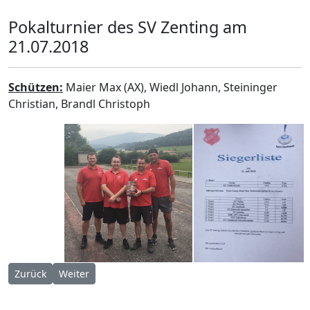
Pokalturnier des SV Zenting am
21.07.2018
Schützen:
Maier Max (AX), Wiedl Johann, Steininger
Christian, Brandl Christoph
Vorheriger Beitrag: Mixed Turnier SpVVG Oberkreuzberg 21.07
Nächster Beitrag: Stocksportturnier Union St. Roman
Zurück
Weiter