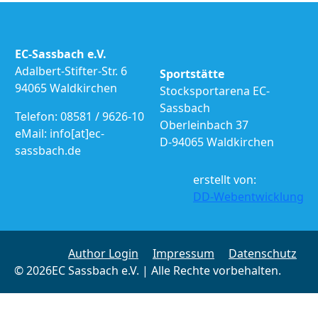
EC-Sassbach e.V.
Adalbert-Stifter-Str. 6
Sportstätte
94065 Waldkirchen
Stocksportarena EC-
Sassbach
Telefon: 08581 / 9626-10
Oberleinbach 37
eMail: info[at]ec-
D-94065 Waldkirchen
sassbach.de
erstellt von:
DD-Webentwicklung
Author Login
Impressum
Datenschutz
© 2026EC Sassbach e.V. | Alle Rechte vorbehalten.